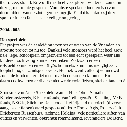
thema zee, strand. Er wordt met heel veel plezier winter en zomer in
deze grote ruimte gespeeld. Voor deze speciale kinderen is ervaren
door middel van de zintuigen belangrijk. En dat kan dankzij deze
sponsor in een fantastische veilige omgeving.
2004-2005
Het speelplein
Dit project was de aanleiding voor het ontstaan van de Vrienden en
grootste project tot nu toe. Dankzij vele sponsors werd het heel grote
kale, lege, schoolplein omgetoverd tot een echt speelplein waar alle
kinderen zich veilig kunnen vermaken. Zo kwam er een
rolstoeldraaimolen en een (lig)schommels, klim huis met glijbaan,
loophelling, en zandspeeltoestel. Het hek werd volledig vernieuwd
zodat de kinderen er niet meer overheen konden klimmen. En
daarnaast kwamen er diverse nieuwe driewielfietsen, skelter, tandems!
Sponsors van Actie Speelplein waren: Nuts Ohra, Stinafo,
Kinderpostzegels, KF Heinfonds, Van Tellingen-Pul Stichting, VSB
fonds, NSGK, Stichting Reinaerde.”Het ‘rijdend materieel’ (diverse
aangepaste fietsen) werd gesponsord door: Fortis, Agis, Rotary club
Driebergen Rijssenburg, Achmea Holding, vele particuliere giften van
ouders en verwanten, opbrengst rommelmarkt, leveranciers De Berk.